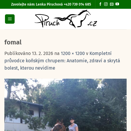
Přeskočit
Zavolejte nám:
Lenka Piruchová +420 739 014 685
na
obsah
fomal
Publikováno
13. 2. 2026
na
1200 × 1200
v
Kompletní
průvodce koňským chrupem: Anatomie, zdraví a skrytá
bolest, kterou nevidíme