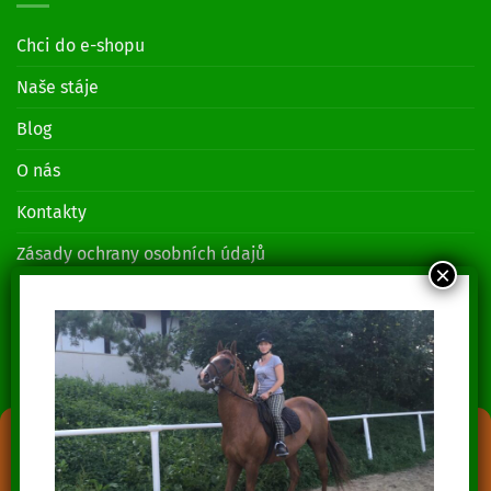
Chci do e-shopu
Naše stáje
Blog
O nás
Kontakty
Zásady ochrany osobních údajů
KONTAKTUJTE NÁS
Lenka Piruchová
+420 739 014 685
Spravovat souhlas s cookies
Jozef Piruch
+420 739 014 689
Abychom poskytli co nejlepší služby, používáme k ukládání a/nebo