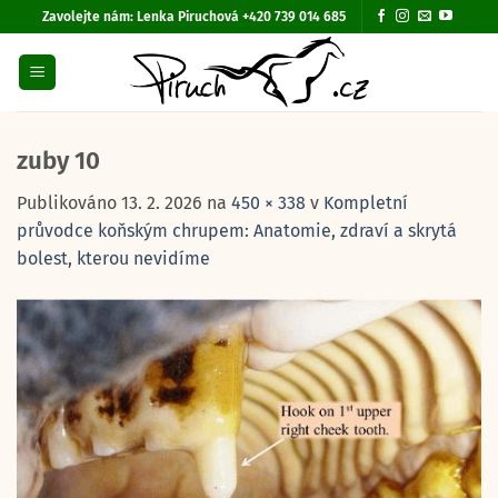
Přeskočit
Zavolejte nám:
Lenka Piruchová +420 739 014 685
na
obsah
zuby 10
Publikováno
13. 2. 2026
na
450 × 338
v
Kompletní
průvodce koňským chrupem: Anatomie, zdraví a skrytá
bolest, kterou nevidíme