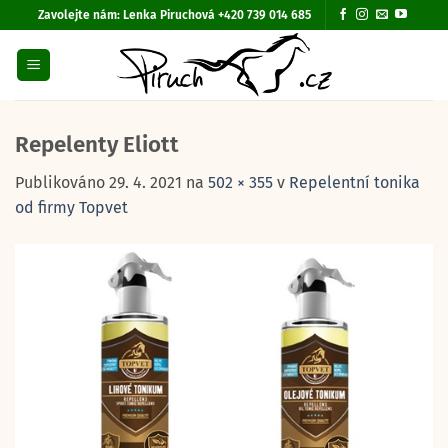
Přeskočit
Zavolejte nám:
Lenka Piruchová +420 739 014 685
na
obsah
Repelenty Eliott
Publikováno
29. 4. 2021
na
502 × 355
v
Repelentní tonika
od firmy Topvet