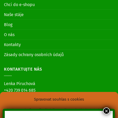
Chci do e-shopu
Naše stáje
Blog
O nás
Kontakty
Zásady ochrany osobních údajů
KONTAKTUJTE NÁS
Lenka Piruchová
+420 739 014 685
Spravovat souhlas s cookies
Jozef Piruch
+420 739 014 689
Abychom poskytli co nejlepší služby, používáme k ukládání a/nebo
přístupu k informacím o zařízení, technologie jako jsou soubory cookies.