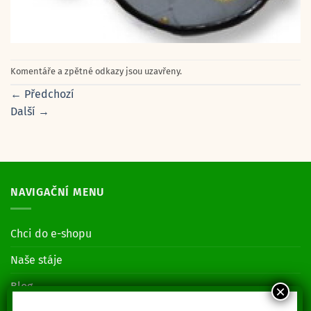
Komentáře a zpětné odkazy jsou uzavřeny.
←
Předchozí
Další
→
NAVIGAČNÍ MENU
Chci do e-shopu
Naše stáje
Blog