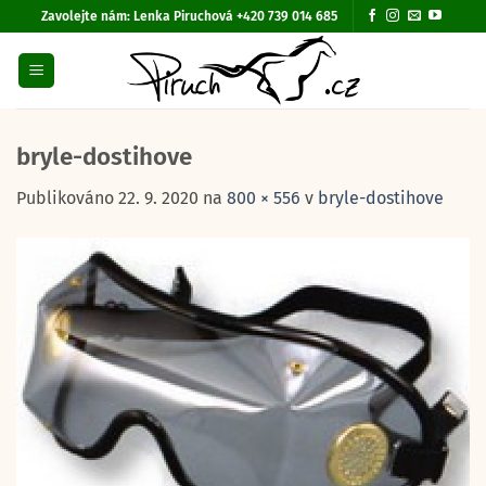
Přeskočit
Zavolejte nám:
Lenka Piruchová +420 739 014 685
na
obsah
bryle-dostihove
Publikováno
22. 9. 2020
na
800 × 556
v
bryle-dostihove