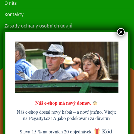
O nás
Kontakty
Zásady ochrany osobních údajů
KONTAKTUJTE NÁS
Lenka Piruchová
+420 739 014 685
Spravovat souhlas s cookies
Jozef Piruch
+420 739 014 689
Abychom poskytli co nejlepší služby, používáme k ukládání a/nebo
přístupu k informacím o zařízení, technologie jako jsou soubory cookies.
Souhlas s těmito technologiemi nám umožní zpracovávat údaje, jako je
Email:
Náš e-shop má nový domov.
chování při procházení nebo jedinečná ID na tomto webu. Nesouhlas
info@piruch.cz
nebo odvolání souhlasu může nepříznivě ovlivnit určité vlastnosti a
Náš e-shop dostal nový kabát – a nové jméno. Vítejte
funkce.
na
Pegastyl.cz
! A jako poděkování za důvěru?
JSME NA FACEBOOKU
Kód:
Sleva
15 %
na prvních 20 objednávek.
PŘIJMOUT