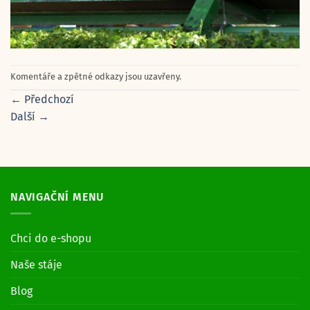
Komentáře a zpětné odkazy jsou uzavřeny.
←
Předchozí
Další
→
NAVIGAČNÍ MENU
Chci do e-shopu
Naše stáje
Blog