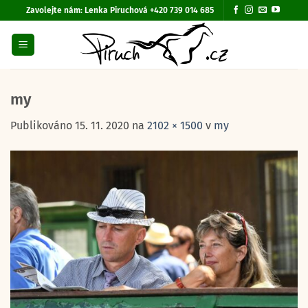
Přeskočit
Zavolejte nám:
Lenka Piruchová +420 739 014 685
na
obsah
my
Publikováno
15. 11. 2020
na
2102 × 1500
v
my