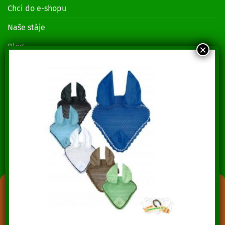
Chci do e-shopu
Naše stáje
Blog
O nás
Kontakty
Zásady ochrany osobních údajů
KONTAKTUJTE NÁS
Lenka Piruchová
+420 739 014 685
Spravovat souhlas s cookies
Jozef Piruch
+420 739 014 689
Abychom poskytli co nejlepší služby, používáme k ukládání a/nebo
přístupu k informacím o zařízení, technologie jako jsou soubory cookies.