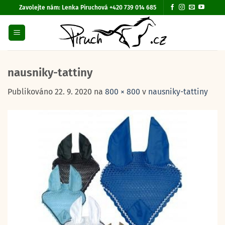
Přeskočit
Zavolejte nám:
Lenka Piruchová +420 739 014 685
na
obsah
nausniky-tattiny
Publikováno
22. 9. 2020
na
800 × 800
v
nausniky-tattiny