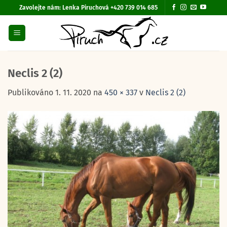
Přeskočit
Zavolejte nám:
Lenka Piruchová +420 739 014 685
na
obsah
Neclis 2 (2)
Publikováno
1. 11. 2020
na
450 × 337
v
Neclis 2 (2)