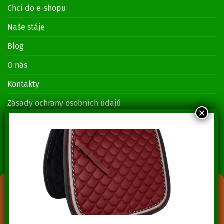
Chci do e-shopu
Naše stáje
Blog
O nás
Kontakty
Zásady ochrany osobních údajů
KONTAKTUJTE NÁS
Lenka Piruchová
+420 739 014 685
Spravovat souhlas s cookies
Jozef Piruch
+420 739 014 689
Abychom poskytli co nejlepší služby, používáme k ukládání a/nebo
přístupu k informacím o zařízení, technologie jako jsou soubory cookies.