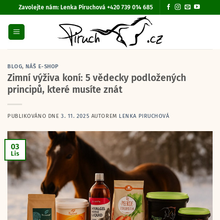
Přeskočit
Zavolejte nám:
Lenka Piruchová +420 739 014 685
na
obsah
BLOG
,
NÁŠ E-SHOP
Zimní výživa koní: 5 vědecky podložených
principů, které musíte znát
PUBLIKOVÁNO DNE
3. 11. 2025
AUTOREM
LENKA PIRUCHOVÁ
03
Lis