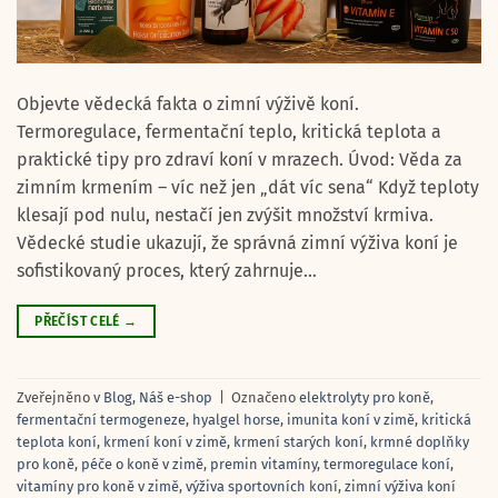
Objevte vědecká fakta o zimní výživě koní.
Termoregulace, fermentační teplo, kritická teplota a
praktické tipy pro zdraví koní v mrazech. Úvod: Věda za
zimním krmením – víc než jen „dát víc sena“ Když teploty
klesají pod nulu, nestačí jen zvýšit množství krmiva.
Vědecké studie ukazují, že správná zimní výživa koní je
sofistikovaný proces, který zahrnuje…
PŘEČÍST CELÉ
→
Zveřejněno v
Blog
,
Náš e-shop
|
Označeno
elektrolyty pro koně
,
fermentační termogeneze
,
hyalgel horse
,
imunita koní v zimě
,
kritická
teplota koní
,
krmení koní v zimě
,
krmení starých koní
,
krmné doplňky
pro koně
,
péče o koně v zimě
,
premin vitamíny
,
termoregulace koní
,
vitamíny pro koně v zimě
,
výživa sportovních koní
,
zimní výživa koní