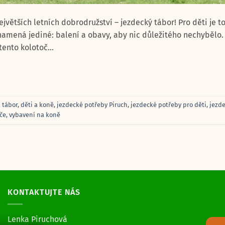
ejvětších letních dobrodružství – jezdecký tábor! Pro děti je t
znamená jediné: balení a obavy, aby nic důležitého nechybělo
tento kolotoč…
a tábor
,
děti a koně
,
jezdecké potřeby Piruch
,
jezdecké potřeby pro děti
,
jezde
iče
,
vybavení na koně
KONTAKTUJTE NÁS
Lenka Piruchová