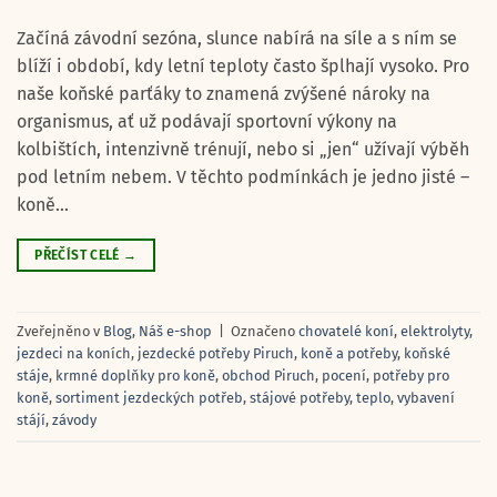
Začíná závodní sezóna, slunce nabírá na síle a s ním se
blíží i období, kdy letní teploty často šplhají vysoko. Pro
naše koňské parťáky to znamená zvýšené nároky na
organismus, ať už podávají sportovní výkony na
kolbištích, intenzivně trénují, nebo si „jen“ užívají výběh
pod letním nebem. V těchto podmínkách je jedno jisté –
koně…
PŘEČÍST CELÉ
→
Zveřejněno v
Blog
,
Náš e-shop
|
Označeno
chovatelé koní
,
elektrolyty
,
jezdeci na koních
,
jezdecké potřeby Piruch
,
koně a potřeby
,
koňské
stáje
,
krmné doplňky pro koně
,
obchod Piruch
,
pocení
,
potřeby pro
koně
,
sortiment jezdeckých potřeb
,
stájové potřeby
,
teplo
,
vybavení
stájí
,
závody