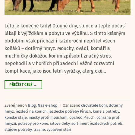
Léto je konečně tady! Dlouhé dny, slunce a teplé počasí
lákají k vyjížďkám a pobytu ve výběhu. S tímto krásným
obdobím však přichází i každoroční nepřítel všech
koňáků – dotěrný hmyz. Mouchy, ovádi, komáři a
muchničky dokážou koním způsobit značný stres,
nepohodlí a v horších případech i vážné zdravotní
komplikace, jako jsou letní vyrážky, alergické…
PŘEČÍST CELÉ
→
Zveřejněno v
Blog
,
Náš e-shop
|
Označeno
chovatelé koní
,
dotěrný
hmyz
,
jezdeci na koních
,
jezdecké potřeby Piruch
,
koně a potřeby
,
koňské stáje
,
masky proti mouchám
,
obchod Piruch
,
ochrana proti
hmyzu
,
potřeby pro koně
,
síťové deky
,
sortiment jezdeckých potřeb
,
stájové potřeby
,
třásně
,
vybavení stájí