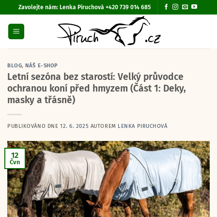
Přeskočit
Zavolejte nám:
Lenka Piruchová +420 739 014 685
na
obsah
BLOG
,
NÁŠ E-SHOP
Letní sezóna bez starostí: Velký průvodce
ochranou koní před hmyzem (Část 1: Deky,
masky a třásně)
PUBLIKOVÁNO DNE
12. 6. 2025
AUTOREM
LENKA PIRUCHOVÁ
12
Čvn