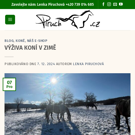
Přeskočit
Zavolejte nám:
Lenka Piruchová +420 739 014 685
na
obsah
BLOG
,
KONĚ
,
NÁŠ E-SHOP
VÝŽIVA KONÍ V ZIMĚ
PUBLIKOVÁNO DNE
7. 12. 2024
AUTOREM
LENKA PIRUCHOVÁ
07
Pro