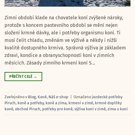
Zimní období klade na chovatele koní zvýšené nároky,
protože s koncem pastevního období se mění nejen
složení krmné dávky, ale i potřeby organismu koní. Ti
musí čelit chladu, změnám ve výživě a někdy i nižší
kvalitě dostupného krmiva. Správná výživa je základem
zdraví, kondice a obranyschopnosti koní v zimních
měsících. Zásady zimního krmení koní S…
PŘEČÍST CELÉ
→
Zveřejněno v
Blog
,
Koně
,
Náš e-shop
|
Označeno
jezdecké potřeby
Piruch
,
koně a potřeby
,
koně a zima
,
krmení v zimě
,
krmné doplňky
koně
,
obchod Piruch
,
potřeby pro koně
,
výživa koní v zimě
,
zima u koní